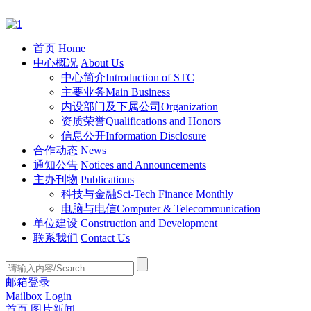
首页
Home
中心概况
About Us
中心简介
Introduction of STC
主要业务
Main Business
内设部门及下属公司
Organization
资质荣誉
Qualifications and Honors
信息公开
Information Disclosure
合作动态
News
通知公告
Notices and Announcements
主办刊物
Publications
科技与金融
Sci-Tech Finance Monthly
电脑与电信
Computer & Telecommunication
单位建设
Construction and Development
联系我们
Contact Us
邮箱登录
Mailbox Login
首页
图片新闻