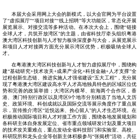
本届大会采用网上大会的新模式，以大会官网为平台设置
了“虚拟展厅”“项目对接”“线上招聘”等大功能区，常态化开展
展览展示、对接交流等多种活动。在本次大会上，围绕“链接
全球人才，共筑开放湾区”的主题，由省科技厅牵头组织粤港
澳大湾区科技创新与人才智力板块深度参与大会，从展览展示
和项目人才对接两方面充分展示湾区优势，积极吸纳全球人
才。
在粤港澳大湾区科技创新与人才智力虚拟展厅中，围绕构
建“基础研究+技术攻关+成果产业化+科技金融+人才支撑”全
过程创新生态链、推进实施人才强省建设“五大工程”，充分展
现了粤港澳大湾区建设高水平人才高地独具特色的区域区位优
势和完善的政策举措；大湾区内横琴、前海两个合作区，香
港、澳门特别行政区以及湾区9个地市分别精选了当地人文历
史、政策环境、科创成就以及国际交流等展示角度作了重点展
示，宣传推介湾区“近悦远来、拴心留人”的人才生态环境。在
积极推动国际项目和人才对接工作方面，围绕各地发展规划和
各科研主体自身发展定位、省市重点领域研发计划及重大项目
的技术攻关重难点，重点发动全省科技部门和实验室、高校、
科研院所和龙头企业等创新主体积极参与“张揭榜”活动，共征