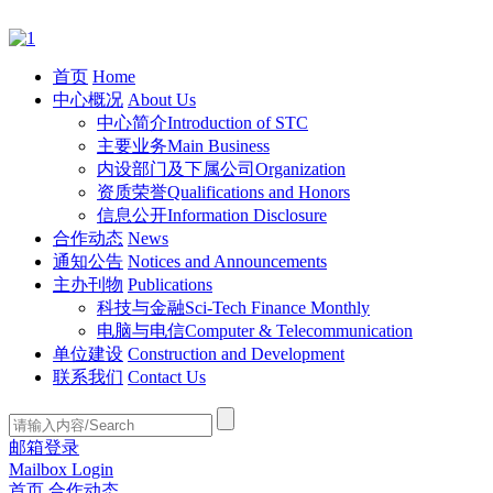
首页
Home
中心概况
About Us
中心简介
Introduction of STC
主要业务
Main Business
内设部门及下属公司
Organization
资质荣誉
Qualifications and Honors
信息公开
Information Disclosure
合作动态
News
通知公告
Notices and Announcements
主办刊物
Publications
科技与金融
Sci-Tech Finance Monthly
电脑与电信
Computer & Telecommunication
单位建设
Construction and Development
联系我们
Contact Us
邮箱登录
Mailbox Login
首页
合作动态