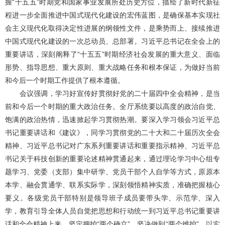
握“十五五”时期党和国家事业发展所处历史方位，描绘了新时代新征
程进一步全面推进中国式现代化建设的宏伟蓝图，是确保基本实现社
会主义现代化取得决定性进展的纲领性文件，是乘势而上、接续推进
中国式现代化建设的一次总动员、总部署。习近平总书记在全会上的
重要讲话，深刻阐释了“十五五”时期经济社会发展的重大意义、面临
形势、指导思想、重大原则、重大战略任务和根本保证，为做好当前
和今后一个时期工作提供了根本遵循。
会议强调，学习好宣传好贯彻好党的二十届四中全会精神，是当
前和今后一个时期的重大政治任务。全厅系统要以高度的政治自觉、
饱满的政治热情，迅速掀起学习贯彻热潮。要深入学习领会习近平总
书记重要讲话和《建议》，同学习贯彻党的二十大和二十届历次全会
精神、习近平总书记对广东系列重要讲话和重要指示精神、习近平总
书记关于科技创新的重要论述精神贯通起来，通过理论学习中心组专
题学习、党委（支部）集中研学、党员干部个人自学等方式，原原本
本学、融会贯通学、联系实际学，深刻领悟精神实质，准确把握核心
要义。各级党员干部特别是领导班子成员要带头学、示范学、深入
学，教育引导全体人员自觉把思想和行动统一到习近平总书记重要讲
话和全会精神上来，坚定拥护“两个确立”、坚决做到“两个维护”，以实