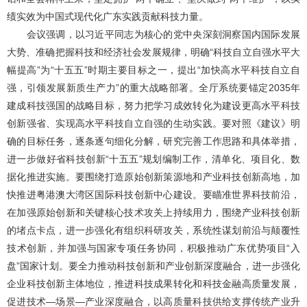
绩实效为中国式现代化广东实践贡献科技力量。
会议强调，以习近平同志为核心的党中央深刻洞察国内国际发展
大势、准确把握科技和经济社会发展规律，明确“科技自立自强水平大
幅提高”为“十五五”时期主要目标之一，提出“加快高水平科技自立自
强，引领发展新质生产力”的重大战略部署。全厅系统要锚定2035年
建成科技强国的战略目标，努力把学习成效转化为建设更高水平科技
创新强省、实现高水平科技自立自强的生动实践。要对照《建议》明
确的目标任务，逐条逐句细化分解，研究完善工作思路和具体举措，
进一步做好省科技创新“十五五”规划编制工作，清单化、项目化、数
据化推进实施。要围绕打造原始创新策源地和产业科技创新高地，加
快推进粤港澳大湾区国际科技创新中心建设。要瞄准世界科技前沿，
在加强原始创新和关键核心技术攻关上持续用力，围绕产业科技创新
的堵点卡点，进一步强化有组织科研攻关，系统性谋划前沿与颠覆性
技术创新，并加强与国家专项任务协同，积极推动广东优势项目“入
盘”国家计划。要全力推动科技创新和产业创新深度融合，进一步强化
企业科技创新主体地位，推进科技成果转化和科技金融高质量发展，
促进技术—场景—产业深度融合，以高质量科技供给支撑传统产业升