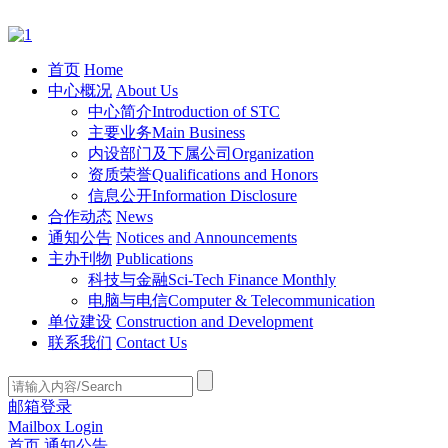
首页
Home
中心概况
About Us
中心简介
Introduction of STC
主要业务
Main Business
内设部门及下属公司
Organization
资质荣誉
Qualifications and Honors
信息公开
Information Disclosure
合作动态
News
通知公告
Notices and Announcements
主办刊物
Publications
科技与金融
Sci-Tech Finance Monthly
电脑与电信
Computer & Telecommunication
单位建设
Construction and Development
联系我们
Contact Us
邮箱登录
Mailbox Login
首页
通知公告