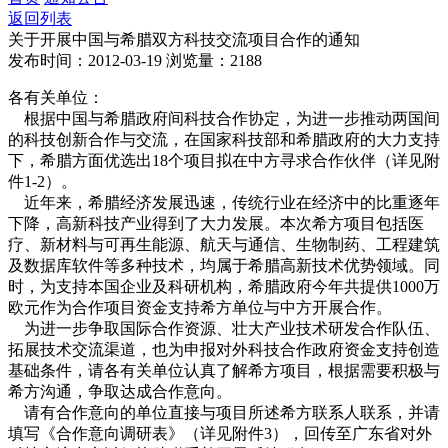
返回列表
关于开展中国与希腊双方科技交流项目合作的通知
发布时间：2012-03-19
浏览量：2188
各有关单位：
根据中国与希腊政府间科技合作协定，为进一步推动两国间
的科技创新合作与交流，在国家科技部和希腊政府的大力支持
下，希腊方面优选出18个项目拟在中方寻求合作伙伴（详见附
件1-2）。
近年来，希腊经济发展迅速，传统行业在经济中的比重逐年
下降，高新科技产业得到了大力发展。本次希方项目包括医
疗、新材料与可再生能源、航天与通信、生物制药、工程建筑
及数据库软件等多种技术，均属于希腊高新技术优势领域。同
时，为支持本国企业及科研机构，希腊政府今年共提供1000万
欧元作为合作项目资金支持希方单位与中方开展合作。
为进一步争取国际合作资源、壮大产业技术研发合作队伍、
拓展技术交流渠道，也为申报对外科技合作政府资金支持创造
基础条件，请各有关单位认真了解希方项目，根据需要积极与
希方沟通，争取达成合作意向。
请有合作意向的单位直接与项目所述希方联系人联系，并请
填写《合作意向调研表》（详见附件3），回传至广东省对外