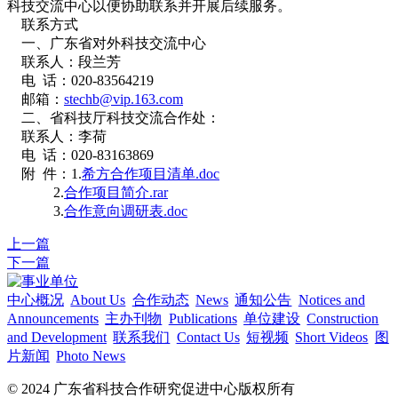
科技交流中心以便协助联系并开展后续服务。
联系方式
一、广东省对外科技交流中心
联系人：段兰芳
电 话：020-83564219
邮箱：
stechb@vip.163.com
二、省科技厅科技交流合作处：
联系人：李荷
电 话：020-83163869
附 件：1.
希方合作项目清单.doc
2.
合作项目简介.rar
3.
合作意向调研表.doc
上一篇
下一篇
中心概况
About Us
合作动态
News
通知公告
Notices and
Announcements
主办刊物
Publications
单位建设
Construction
and Development
联系我们
Contact Us
短视频
Short Videos
图
片新闻
Photo News
© 2024 广东省科技合作研究促进中心版权所有