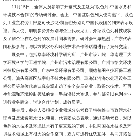
11月15日，全体人员参加了开幕式及主题为“以色列-中国水务和
环境技术合作“的专场研讨会。会上，中国驻以色列大使高燕平、以色
列工业贸易劳工部总司长沙龙•凯德密分别对中国代表团的到来表示欢
迎。高大使、胡明参赞并分别与企业代表见面，介绍以色列科技现状
及了解企业在以色列的发展计划和需要。研讨会气氛热烈，广东代表
团积极参与，与以方就水务和环境技术合作等话题进行了充分交流。
展会中，包括华南环境科学研究所、广州市设计院、华南理工大
学环境科学与工程学院、广州市污水治理有限公司、广州市怡文环境
科技股份有限公司、广东中绿环保有限公司、顺德都围科技环保工程
公司、汕头高新区航宇电子技术有限公司、珠海江河海水处理设备工
程公司等单位代表认真参观走访了多个参展企业，取得水技术、可再
生能源和环境控制领域的第一手前沿技术资讯，并与部分以色列企业
进行业务商谈，讨论合作计划，成效显著。
展会后，参会人员根据专业领域分头考察了特拉维夫市政污水处
理点及反渗透海水淡化项目。代表团成员表示，通过实地考察，对以
色列的水技术及环境技术有了更直观的了解，中以两国在水技术及环
境技术领域上有很大的合作空间，双方可进行优势互补，共同开拓创