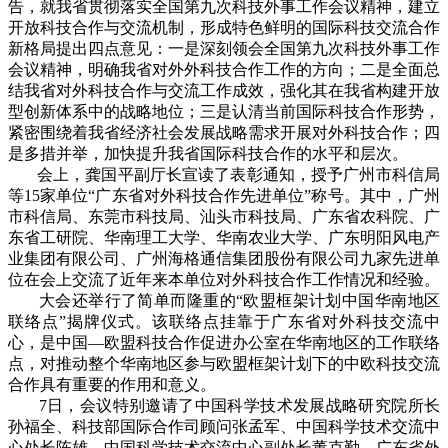
告，就我省贯彻落实全国第九次科技外事工作会议精神，建立
开放科技合作与交流机制，形成特色鲜明的国际科技交流合作
新格局提出四点意见：一是深刻领会全国第九次科技外事工作
会议精神，明确我省对外外科技合作工作的方向；二是全面总
结我省对外科技合作与交流工作成效，强化其在我省构建开放
型创新体系中的战略地位；三是认清当前国际科技合作形势，
紧密围绕着我省经济社会发展战略需求开展对外科技合作；四
是多措并举，加快提升我省国际科技合作的水平和层次。
会上，龚国平副厅长宣读了表彰通知，授予广州市科信局
等15家单位“广东省对外科技合作先进单位”称号。其中，广州
市科信局、东莞市科技局、汕头市科技局、广东省农科院、广
东省工研院、华南理工大学、华南农业大学、广东明阳风电产
业集团有限公司、广州海格通信集团股份有限公司九家先进单
位在会上交流了近年来本单位对外科技合作工作情况和经验。
大会还举行了简单而隆重的“欧盟框架计划中国华南地区
联络点”揭牌仪式。该联络点挂靠于广东省对外科技交流中
心，是中国—欧盟科技合作促进办公室在华南地区的工作联络
点，对推动整个华南地区参与欧盟框架计划下的中欧科技交流
合作具有重要的作用和意义。
7日，会议特别邀请了中国科学技术发展战略研究院所长
孙福全、科技部国际合作司顾问张孟军、中国科学技术交流中
心处长陈雄、中国科学技术交流中心副处长董克勤、广东省外