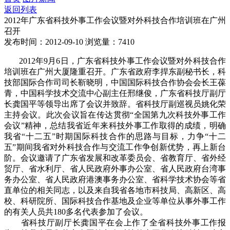
返回列表
2012年广东省科技外事工作会议暨对外科技合作培训班在广州
召开
发布时间：2012-09-10
浏览量：7410
2012年9月6日，广东省科技外事工作会议暨对外科技合作
培训班在广州大厦隆重召开。广东省政府李捍东副秘书长，科
技部国际合作司司长靳晓明，中国国际科技合作协会会长王葆
青，中国科学技术交流中心副主任邢继俊，广东省科技厅副厅
长龚国平等领导出席了会议并致辞。省科技厅副巡视员姚化荣
主持会议。此次会议旨在传达贯彻“全国第九次科技外事工作
会议”精神，总结我省近年来科技外事工作取得的成绩，明确
我省“十二五”时期国际科技合作的思路与目标，力争“十二
五”期间我省对外科技合作与交流工作争创新优势，再上新台
阶。会议邀请了广东省发展和改革委员会、省教育厅、省外经
贸厅、省水利厅、省人民政府外事办公室、省人民政府台湾事
务办公室、省人民政府港澳事务办公室、省科学技术协会等省
直单位的相关同志，以及来自我省各地市科技局、高新区、高
校、科研院所、国际科技合作基地及企业等单位从事外事工作
的有关人员共180多名代表参加了会议。
省科技厅副厅长龚国平在会上作了全省科技外事工作报