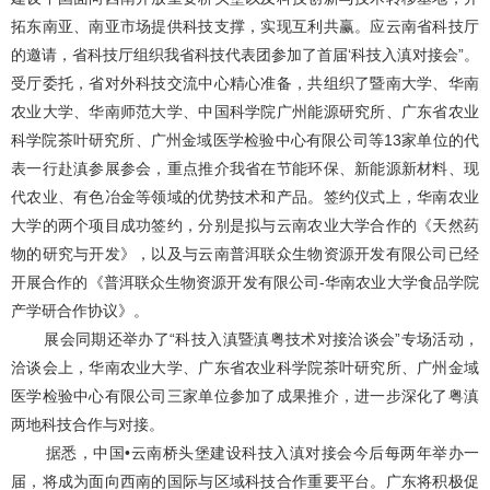
拓东南亚、南亚市场提供科技支撑，实现互利共赢。应云南省科技厅
的邀请，省科技厅组织我省科技代表团参加了首届‘科技入滇对接会”。
受厅委托，省对外科技交流中心精心准备，共组织了暨南大学、华南
农业大学、华南师范大学、中国科学院广州能源研究所、广东省农业
科学院茶叶研究所、广州金域医学检验中心有限公司等13家单位的代
表一行赴滇参展参会，重点推介我省在节能环保、新能源新材料、现
代农业、有色冶金等领域的优势技术和产品。签约仪式上，华南农业
大学的两个项目成功签约，分别是拟与云南农业大学合作的《天然药
物的研究与开发》，以及与云南普洱联众生物资源开发有限公司已经
开展合作的《普洱联众生物资源开发有限公司-华南农业大学食品学院
产学研合作协议》。
展会同期还举办了“科技入滇暨滇粤技术对接洽谈会”专场活动，
洽谈会上，华南农业大学、广东省农业科学院茶叶研究所、广州金域
医学检验中心有限公司三家单位参加了成果推介，进一步深化了粤滇
两地科技合作与对接。
据悉，中国•云南桥头堡建设科技入滇对接会今后每两年举办一
届，将成为面向西南的国际与区域科技合作重要平台。广东将积极促