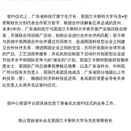
签约仪式上，广东省科技厅黄宁生厅长、英国兰卡斯特大学马克
史
•
密斯校长分别代表合作双方签字。根据合作谅解备忘录达成的意向，
未来
年内，广东省科技厅与英国兰卡斯特大学将开展产业项目联合研
5
发，开展联合培训推广活动，协助企业进行合作伙伴的匹配；双方将
与其他中英两国合作伙伴通过共同努力，促成两国科技型企业之间建
立合作伙伴关系，增进两国企业之间的交流，共同开发面向全球市场
的产品、工艺流程和服务，并在此协议框架下启动针对创新型企业提
升技术水平和国际竞争力的“催化剂”计划。英国兰卡斯特郡政府首脑米
恩女士、英国驻广州总领事馆摩根总领事，以及广东省外办、中科院
广州分院有关负责人，英国代表团其他成员，广东省部分地级以上市
科技局（委）、顺德区经济和科技促进局、各高新区管委会等有关单
位负责人出席并见证签约仪式。
我中心资源平台部具体负责了筹备此次签约仪式的会务工作。
陈云贤副省长会见英国兰卡斯特大学马克史密斯校长