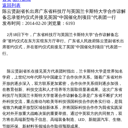
返回列表
陈云贤副省长出席广东省科技厅与英国兰卡斯特大学合作谅解
备忘录签约仪式并接见英国“中国催化剂项目”代表团一行
发布时间：2014-02-20
浏览量：6193
月
日
下午，广东省科技厅与英国兰卡斯特大学“合作谅解备忘
2
18
录”签约仪式在东方宾馆东方厅举行。广东省人民政府陈云贤副省长出
席签约仪式，并在签约仪式前接见了英国“中国催化剂项目”代表团一
行。
陈云贤副省长在接见英方代表团时指出，兰卡斯特大学是世界知名
学府，上世纪
年代即与中国建立了合作伙伴关系。随着广东省对外
70
开放的逐步深入，双方联系更加紧密，合作伙伴关系得到逐步加强，
在教育创新、科技交流和人才培养等方面取得显著成果。这次广东省
科技厅与英国兰卡斯特大学签署合作谅解备忘录是广东省不断扩大对
外科技交流，重点推动与欧美等科技强国科技合作的务实行动，是我
省致力构建开放型区域创新体系，并将国际科技合作作为我省实践深
化对外开放重大战略决策的重要举措。通过中英双方的共同努力，双
方将在高端新型电子信息、高端装备制造、
、新能源汽车、生物、
LED
节能环保、新材料等领域合作取得预期成果。