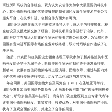
研院所和高校的合作机会。双方认为安省作为加拿大最重要的科技中
心，其生物医药领域的优势能够帮助我省园区发展生物技术产业公共
服务平台，在技术引进、创新合作方面大有可为。
团组还到访世界著名学府麦克马斯特大学，就大学的科技孵化、校
企建设及支援政策交换了经验，就科技项目合作进行了洽谈。此外，
团组拜访了在加华人组建的生物医药投资咨询公司iEXP，为我省相关
园区有意向进军国际市场的企业牵线搭桥，双方对后续合作达成了初
步意向。
随后，代表团前往美国波士顿麻省理工学院参加了新英格兰美中医
药开发协会第十九届年会，听取美国生物医药制药关于研发新科技、
新动向、发展有价值药物策略等主题演讲。团组表示，通过与国内外
业内优秀同行专家进行交流，启发了工作思路与发展方向。
年会同期，美国国际生物大会及展览会（BIO）在圣地亚哥举行。
团组受邀参加由美国商务部举办，面向海外政府部门的“选择美国投资
大会”，听取多位美国科技部门、商务部门及生物医药企业专家代表详
述美国生物医药研发、政策支持、投资优势，对美国生物医药产业现
状有了直观全面的认识，并建立了合作的渠道。