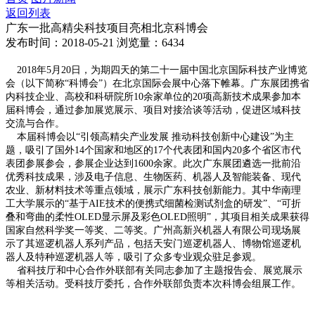
返回列表
广东一批高精尖科技项目亮相北京科博会
发布时间：2018-05-21
浏览量：6434
2018年5月20日，为期四天的第二十一届中国北京国际科技产业博览
会（以下简称“科博会”）在北京国际会展中心落下帷幕。广东展团携省
内科技企业、高校和科研院所10余家单位的20项高新技术成果参加本
届科博会，通过参加展览展示、项目对接洽谈等活动，促进区域科技
交流与合作。
本届科博会以“引领高精尖产业发展 推动科技创新中心建设”为主
题，吸引了国外14个国家和地区的17个代表团和国内20多个省区市代
表团参展参会，参展企业达到1600余家。此次广东展团遴选一批前沿
优秀科技成果，涉及电子信息、生物医药、机器人及智能装备、现代
农业、新材料技术等重点领域，展示广东科技创新能力。其中华南理
工大学展示的“基于AIE技术的便携式细菌检测试剂盒的研发”、“可折
叠和弯曲的柔性OLED显示屏及彩色OLED照明”，其项目相关成果获得
国家自然科学奖一等奖、二等奖。广州高新兴机器人有限公司现场展
示了其巡逻机器人系列产品，包括天安门巡逻机器人、博物馆巡逻机
器人及特种巡逻机器人等，吸引了众多专业观众驻足参观。
省科技厅和中心合作外联部有关同志参加了主题报告会、展览展示
等相关活动。受科技厅委托，合作外联部负责本次科博会组展工作。