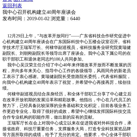
返回列表
我中心召开机构建立40周年座谈会
发布时间：2019-01-02
浏览量：6440
12月29日上午，“与改革开放同行”——广东省科技合作研究促进中
心机构建立40周年座谈会在广东国际科技中心五楼会议室召开。省科
学技术厅王瑞军厅长、何棣华副巡视员，省科技服务业研究院黄瑞健
副院长、刘朝刚副院长等领导出席了座谈会。我中心及下属公司的在
职干部职工和退休老同志约100人共同参加。
我中心吴汉荣主任介绍了中心40年来伴随改革开放而不断发展的历
程，并向多年来关心、指导中心工作的各级领导，风雨同舟的新老员
工表示了衷心感谢。黄瑞健副院长受曾路院长委托，代表省科服院，
向我中心机构建立40周年表示了祝贺，并希望中心再接再厉，续创佳
绩。
何棣华副巡视员结合亲身经历，和全体干部职工分享了中心建立后
在改革开放初期的发展沿革和精彩故事。他指出，中心在几代员工的
努力下，已经具备比较深厚的业务基础和文化积淀，目前各项业务工
作更趋专业化，取得了很好的成效，希望中心继续发挥国际科技交流
合作专业机构的职能作用，做出新的应有的贡献。
王瑞军厅长在会上对我中心成立以来在促进我省对外科技合作，承
接省政府、科技厅重要任务，支撑服务大局，打造专业科技展览品牌
等方面所取得的成绩，给予了充分的肯定。他要求，中心全体干部职