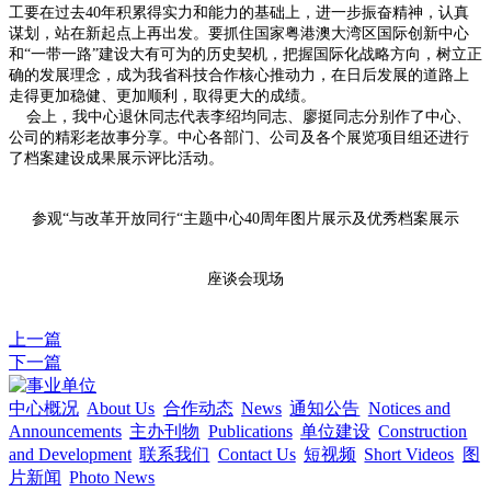
工要在过去40年积累得实力和能力的基础上，进一步振奋精神，认真
谋划，站在新起点上再出发。要抓住国家粤港澳大湾区国际创新中心
和“一带一路”建设大有可为的历史契机，把握国际化战略方向，树立正
确的发展理念，成为我省科技合作核心推动力，在日后发展的道路上
走得更加稳健、更加顺利，取得更大的成绩。
会上，我中心退休同志代表李绍均同志、廖挺同志分别作了中心、
公司的精彩老故事分享。中心各部门、公司及各个展览项目组还进行
了档案建设成果展示评比活动。
参观“与改革开放同行“主题中心40周年图片展示及优秀档案展示
座谈会现场
上一篇
下一篇
中心概况
About Us
合作动态
News
通知公告
Notices and
Announcements
主办刊物
Publications
单位建设
Construction
and Development
联系我们
Contact Us
短视频
Short Videos
图
片新闻
Photo News