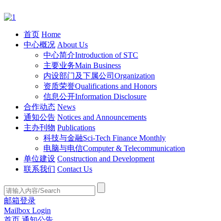
首页
Home
中心概况
About Us
中心简介
Introduction of STC
主要业务
Main Business
内设部门及下属公司
Organization
资质荣誉
Qualifications and Honors
信息公开
Information Disclosure
合作动态
News
通知公告
Notices and Announcements
主办刊物
Publications
科技与金融
Sci-Tech Finance Monthly
电脑与电信
Computer & Telecommunication
单位建设
Construction and Development
联系我们
Contact Us
邮箱登录
Mailbox Login
首页
通知公告