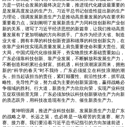
力是一切社会发展的最终决定力量，推进现代化建设最重要的
是发展高度发达的生产力。习近平总书记创造性提出新的生产
力理论，强调发展新质生产力是推动高质量发展的内在要求和
重要着力点，深刻阐明了发展新质生产力同科技创新和产业创
新的关系，谱写了习近平经济思想的新篇章，让我们推动高质
量发展有了更加明确的方向和抓手。广东作为经济大省、制造
业大省，拥有丰厚的科技创新资源和雄厚的科技创新实力，在
依靠产业科技实现高质量发展上肩负重要使命和重大责任。观
大局，中国式现代化徐徐展开，夯实物质技术基础责重如山，
广东必须靠科技创新、靠产业发展，不断解放和发展生产力，
不断创造和积累社会财富。抓机遇，科技浪潮滚滚而来，拥抱
新的“科学的春天”时不我待，广东必须挺立在科技浪潮的潮
头，担当起该担当的责任，紧盯颠覆性、前沿性技术，抓牢战
略性、先导性产业，努力成为主要的创新策源地，赢得战略必
争领域的胜利。行大道，新质生产力欣欣向荣，实现产业科技
互促双强前景无限，广东必须加快以科技创新驱动生产力向新
的质态跃升，用科技改造现有生产力、催生新质生产力。
黄坤明强调，推进产业科技创新、发展新质生产力是广东
的战略之举、长远之策，也必将是一场艰苦的竞速赛、耐力
赛、接力赛。我们要沿着习近平总书记指引的方向加速前进，