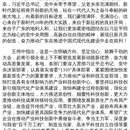
东，习近平总书记、党中央寄予厚望，父老乡亲充满期待。新
时代新征程将开创新的天地，站在一代代人为之奋斗奉献的岭
南大地上，向着新的目标进发，我们豪情满怀、充满信心。信
心来自于新时代10年的伟大实践，来自于新征程的良好开局，
来自于广东的地利人和。让我们更加紧密地团结在以习近平同
志为核心的党中央周围，高扬自信自强的精神，展现日新月异
的创造，奋力推动广东在推进中国式现代化建设中走在前列！
王伟中指出，这是一次明确方向、坚定信心、鼓舞干劲的
大会，必将引领全省上下不断塑造发展新动能新优势，奋力推
动高质量发展。各地、各部门要深入贯彻习近平总书记、党中
央决策部署，认真落实省委“1310”具体部署，紧紧围绕加快发
展新质生产力的重要要求，大力推动产业和科技互促双强，加
快打造具有全球影响力的产业科技创新中心。要坚持以科技创
新引领现代化产业体系建设，加快构建全过程创新链，强化企
业创新主体地位，大力推进原创性、颠覆性科技创新，更大力
度推动科技成果转移转化应用。要围绕发展新质生产力布局产
业链，改造提升传统产业，培育壮大新兴产业，超前布局未来
产业，加快建设更具国际竞争力的现代化产业体系。希望广大
企业在推动产业科技创新中勇做奋斗者、争当主力军，深度参
与我省“百千万工程”、制造业当家、高水平科技自立自强等重