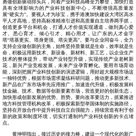
勇做创新驱动排头兵，向着产业科技高峰全力攀登，加快打造
具有全球影响力的产业科技创新中心，不断增强高质量发
展“硬实力”。要视人才为珍宝，携手港澳加快建设大湾区高水
平人才高地，坚持高标准精准引进和高质量自主培养两手抓，
创造更多平台和机会，打通人才价值实现通道，做到真心爱
才、悉心育才、倾心引才、精心用才，让广东的人才金字
塔“塔基更实、塔身更强、塔尖更高”。要与企业同奋斗，全力
支持企业做创新的主角，始终坚持质量就是生命，效率就是生
命，积极运用新技术、新设备、新材料、新工艺，以企业生产
技术的整体提升，带动产业转型升级，实现传统产业老树新
花，新兴产业竞相发展，未来产业孕育孵化。要用市场育动
能，深刻把握产业科技创新的演进逻辑，用好超大规模市场这
一独特优势，根据市场需求凝练科研问题，推动更多新技术、
新产品在广东市场率先应用推广，加速迭代升级，积极发展科
技金融、技术、数据等创新要素市场，营造更好的创新生态，
加快形成创新发展的优势、胜势。要向改革要活力，抓紧推进
地方科技管理机构改革，积极探索新型举国体制的实施路径，
坚持在开放合作中提升科技自立自强能力，持续营造有利于创
新的政策和制度环境，切实打通制约产业科技创新的卡点堵
点。
黄坤明指出，接过历史的接力棒，建设一个现代化的新广