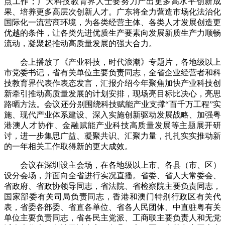
点工作；广大科技教育界人士要努力产出更多高水平创新成
果、培养更多高层次创新人才。广东将全力营造市场化法治化
国际化一流营商环境，为各类经营主体、各类人才发展创造更
优越的条件，让各类先进优质生产要素向发展新质生产力顺畅
流动，凝聚起推动高质量发展的强大合力。
会上播放了《产业科技，时代浪潮》专题片，各地级以上
市党委书记，省有关单位主要负责同志，全省企业经营者和科
技教育界代表作表态发言，汇报介绍今年聚焦加快产业科技创
新牵引推动高质量发展的计划安排，现场亮目标比决心，亮思
路晒方法。会议还分别围绕科技赋能产业支撑“百千万工程”实
施、现代产业体系建设、深入实施创新驱动发展战略、加强粤
港澳人才协作、金融赋能产业科技高质量发展等主题展开研
讨，进一步集思广益、凝聚共识、汇聚力量，扎扎实实推动新
的一年相关工作取得新的更大成效。
会议在深圳设主会场，在各地级以上市、各县（市、区）
设分会场，并面向全省进行实况直播。省委、省人大常委会、
省政府、省政协领导同志，省法院、省检察院主要负责同志，
国家部委有关司局负责同志，香港和澳门特别行政区有关代
表，省委各部委、省直各单位、省各人民团体、中直驻粤有关
单位主要负责同志，省各民主党派、工商联主要负责人和无党