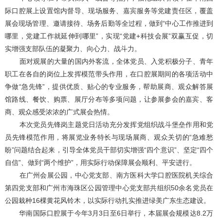
际口腔展上设置馆内督导、现场服务、嘉宾服务等党建责任区，覆盖
展会现场管理、邀请接待、场务后勤等全过程，做到“中心工作推进到
哪里，党建工作就延伸到哪里”，实现“党建+科技会展”双赢互促，切
实增强支部队伍的凝聚力、向心力、战斗力。
面对观展的大量的国内外客流，全体党员、入党积极分子、青年
职工在各自的岗位上发挥模范带头作用，在口腔展期间的各项活动中
争做“急先锋”，提供优质、贴心的专业服务，帮助展商、观众解答展
馆路线、餐饮、购票、展厅分布等多项问题，让参展参会的嘉宾、客
商、观众感受浓浓的广式展会热情。
本次党员先锋岗主题党日活动充分发挥党组织战斗堡垒作用和党
员先锋模范作用，将展览业务特长与现场展商、观众关切的“急难愁
盼”问题结合起来，引导全体党员干部切实增强“四个意识”、坚定“四个
自信”、做到“两个维护”，用实际行动保障展会顺利、平安进行。
在广州会展公园，中心党支部、南方医科大学口腔医院机关综合
第四党支部和广州市海珠区公园管理中心党支部共组织50余名党员在
公园栽种16棵黄花风铃木，以实际行动扎实推进绿美广东生态建设。
华南国际口腔展于今年3月3日至6日举行，本届展会规模达8.2万