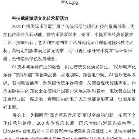
科技赋能激活文化传承新活力
2025
广州国际乐器展汇聚了传统乐器与现代科技的最新成果，为
文化传承注入新动能。传统乐器展区中，钢琴、小提琴等经典乐器在
工艺上推陈出新，意大利古老制琴工艺与现代设计理念碰撞出独特火
花，高端定制版本满足多元需求，而“可再生碳纤维小提琴”等环保乐
器，更传递出绿色发展理念。
AI 技术与乐器产业的融合，则让传统文化焕发新生。“民乐电声化
乐器”“智能乐器” 等创新品类，如电唢呐、静音电中阮、AI 音乐教学系
统、智能电吉他等，既保留传统乐器精髓，又契合现代传播需求。作
为国际买手的郑女士在陪同外国客户来展采购时表示，电吹管在国外
正逐渐占据一席之地，希望国内的电子民乐也能更加普及，让国乐更
好出海。
展会上，为期两天“高光菁彩音乐节”更以空前的创新，拓宽了文
化传承的路径。200 多位音乐名师、国乐大咖与潮流先锋携手，
以“AI+XR 虚拟场景 × 三维菁彩声”技术重构音乐现场：AI 算法实时联