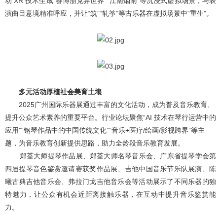
动 XR 技术生成“赛博朋克异世界”“江南烟雨”等沉浸式虚拟场景，与表
演曲目意境精准呼应，并让“筑”“轧筝”等古乐器在虚拟场景中“重生”。
多元活动厚植社会美育土壤
2025
广州国际乐器展通过丰富的文化活动，成为普及音乐教育、
提升公众艺术素养的重要平台。行业论坛聚焦“
AI
技术在琴行运营中的
应用”“钢琴作品中的中国传统文化”“音乐
+
医疗
/
绘画
/
影视跨界”等主
题，为音乐教育创新提供思路，助力全龄段音乐教育发展。
郑荃大师提琴作品展、郑荃大师名琴音乐会、广东省提琴学会第
四届提琴音色鉴赏邀请赛获奖作品展、吉他中国音乐节乐队展演、陈
曦古典吉他音乐会、弗拉门戈吉他音乐会等活动展示了不同乐器的独
特魅力，让公众有机会近距离接触乐器，在互动中提升音乐鉴赏能
力。