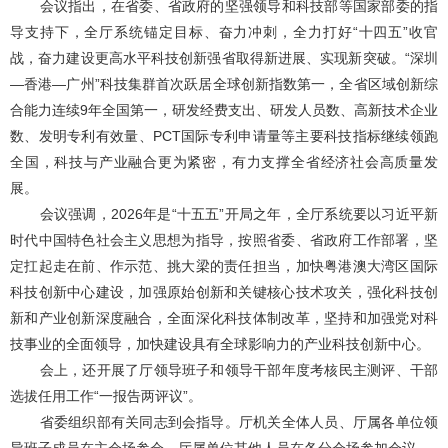
会议指出，在省委、省政府的坚强领导和科技部等国家部委的指
导支持下，全厅系统锚定目标、奋力冲刺，全力打好“十四五”收官
战，奋力建设更高水平科技创新强省取得新进展、实现新突破。“深圳
—香港—广州”科技集群首次跃居全球创新指数第一，全省区域创新综
合能力连续9年全国第一，研发经费支出、研发人员数、高新技术企业
数、发明专利有效量、PCT国际专利申请量等主要科技指标继续领跑
全国，科技与产业融合更为紧密，有力支撑全省经济社会高质量发
展。
会议强调，2026年是“十五五”开局之年，全厅系统要以习近平新
时代中国特色社会主义思想为指导，按照省委、省政府工作部署，坚
定扛起走在前、作示范、挑大梁的责任担当，加快粤港澳大湾区国际
科技创新中心建设，加强原始创新和关键核心技术攻关，强化科技创
新和产业创新深度融合，全面深化科技体制改革，坚持和加强党对科
技事业的全面领导，加快建设具有全球影响力的产业科技创新中心。
会上，还开展了厅领导班子和领导干部年度考核民主测评、干部
选拔任用工作“一报告两评议”。
省委组织部有关同志到会指导。厅机关全体人员、厅属各单位领