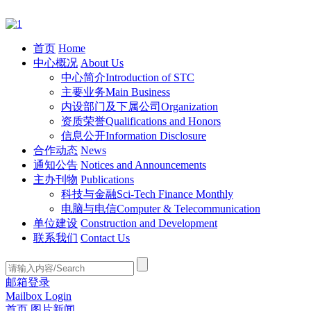
首页
Home
中心概况
About Us
中心简介
Introduction of STC
主要业务
Main Business
内设部门及下属公司
Organization
资质荣誉
Qualifications and Honors
信息公开
Information Disclosure
合作动态
News
通知公告
Notices and Announcements
主办刊物
Publications
科技与金融
Sci-Tech Finance Monthly
电脑与电信
Computer & Telecommunication
单位建设
Construction and Development
联系我们
Contact Us
邮箱登录
Mailbox Login
首页
图片新闻