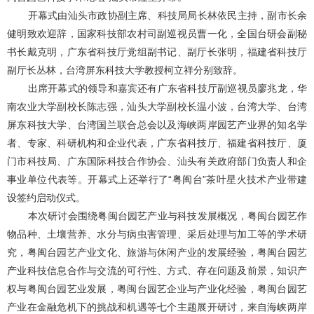
开幕式由汕头市政协副主席、科技局局长林依民主持，副市长余
健明致欢迎辞，国家科技部农村司副巡视员曹一化，全国台研会副秘
书长戴克明，广东省科技厅党组副书记、副厅长张明，福建省科技厅
副厅长丛林，台湾屏东科技大学教授柯立祥分别致辞。
出席开幕式的领导和嘉宾还有广东省科技厅副巡视员廖兆龙，华
南农业大学副校长陈志强，汕头大学副校长温小波，台湾大学、台湾
屏东科技大学、台湾国兰联合总会以及海峡两岸园艺产业界的知名学
者、专家、科研机构和企业代表，广东省科技厅、福建省科技厅、厦
门市科技局、广东国际科技合作协会、汕头有关政府部门负责人和企
事业单位代表等。开幕式上还举行了“粤闽台”茶叶星火技术产业带建
设签约启动仪式。
本次研讨会围绕粤闽台园艺产业与科技发展概况，粤闽台园艺作
物品种、土壤营养、水分与病虫害管理、采后处理与加工等的学术研
究，粤闽台园艺产业文化、旅游与休闲产业的发展经验，粤闽台园艺
产业科技信息合作与交流的可行性、方式、存在问题及前景，知识产
权与粤闽台园艺业发展，粤闽台园艺企业与产业化经验，粤闽台园艺
产业在金融危机下的挑战和机遇等七个主题展开研讨，来自海峡两岸