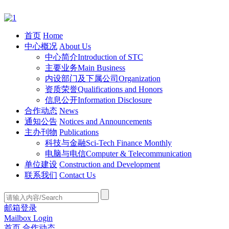
首页
Home
中心概况
About Us
中心简介
Introduction of STC
主要业务
Main Business
内设部门及下属公司
Organization
资质荣誉
Qualifications and Honors
信息公开
Information Disclosure
合作动态
News
通知公告
Notices and Announcements
主办刊物
Publications
科技与金融
Sci-Tech Finance Monthly
电脑与电信
Computer & Telecommunication
单位建设
Construction and Development
联系我们
Contact Us
邮箱登录
Mailbox Login
首页
合作动态