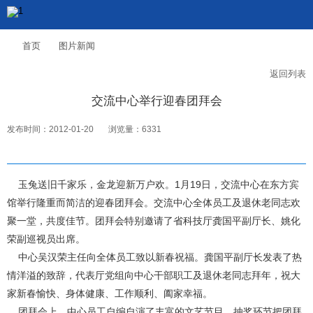
首页
图片新闻
返回列表
交流中心举行迎春团拜会
发布时间：2012-01-20
浏览量：6331
玉兔送旧千家乐，金龙迎新万户欢。1月19日，交流中心在东方宾
馆举行隆重而简洁的迎春团拜会。交流中心全体员工及退休老同志欢
聚一堂，共度佳节。团拜会特别邀请了省科技厅龚国平副厅长、姚化
荣副巡视员出席。
中心吴汉荣主任向全体员工致以新春祝福。龚国平副厅长发表了热
情洋溢的致辞，代表厅党组向中心干部职工及退休老同志拜年，祝大
家新春愉快、身体健康、工作顺利、阖家幸福。
团拜会上，中心员工自编自演了丰富的文艺节目。抽奖环节把团拜