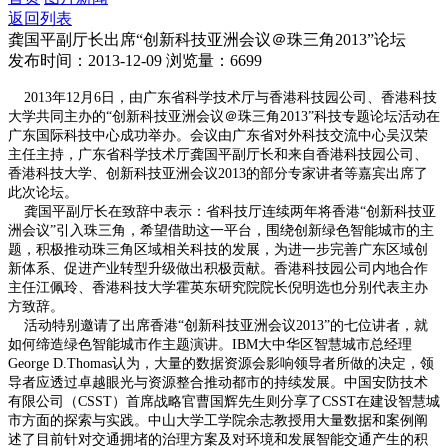
返回列表
龚国平副厅长出席“创新科技亚洲会议＠珠三角2013”论坛
发布时间：2013-12-09
浏览量：6699
2013年12月6日，由广东省科学技术厅与香港科技园公司、香港科技
大学共同主办的“创新科技亚洲会议＠珠三角2013”科技专题论坛活动在
广东国际科技中心成功举办。会议由广东省对外科技交流中心吴汉荣
主任主持，广东省科学技术厅龚国平副厅长和来自香港科技园公司、
香港科技大学、创新科技亚洲会议2013的部分专家讲者等嘉宾出席了
此次论坛。
龚国平副厅长在致辞中表示：省科技厅连续两年将香港“创新科技亚
洲会议”引入珠三角，希望借助这一平台，围绕创新绿色智能城市的主
题，积极推动珠三角区域相关科技的发展，为进一步完善广东区域创
新体系、促进产业转型升级做出积极贡献。香港科技园公司内地合作
主任江佩玲、香港科技大学霍英东研究院院长倪明选也分别代表主办
方致辞。
活动特别邀请了出席香港“创新科技亚洲会议2013”的七位讲者，就
如何缔造绿色智能城市作主题演讲。IBM大中华区智慧城市总经理
George D.Thomas认为，大量的数据资源会影响领导者所做的决定，领
导者应透过卓越眼光与资源整合推动都市的持续发展。中国安防技术
有限公司（CSST）首席战略官曹国辉先生则分享了CSST在建设智慧城
市方面的探索与实践。中山大学工学院余志教授用大量数据和案例阐
述了目前针对交通拥堵的治理方案及对环境和发展智能交通产生的积