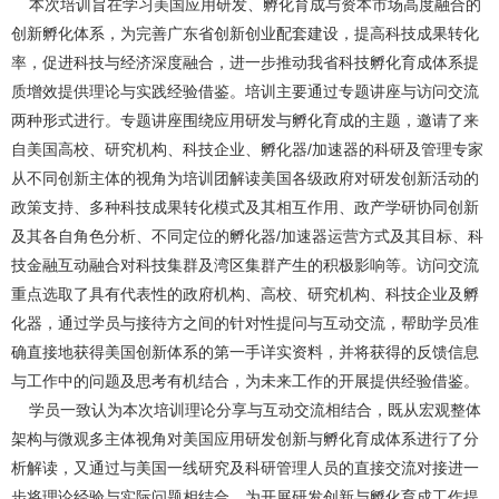
本次培训旨在学习美国应用研发、孵化育成与资本市场高度融合的
创新孵化体系，为完善广东省创新创业配套建设，提高科技成果转化
率，促进科技与经济深度融合，进一步推动我省科技孵化育成体系提
质增效提供理论与实践经验借鉴。培训主要通过专题讲座与访问交流
两种形式进行。专题讲座围绕应用研发与孵化育成的主题，邀请了来
自美国高校、研究机构、科技企业、孵化器/加速器的科研及管理专家
从不同创新主体的视角为培训团解读美国各级政府对研发创新活动的
政策支持、多种科技成果转化模式及其相互作用、政产学研协同创新
及其各自角色分析、不同定位的孵化器/加速器运营方式及其目标、科
技金融互动融合对科技集群及湾区集群产生的积极影响等。访问交流
重点选取了具有代表性的政府机构、高校、研究机构、科技企业及孵
化器，通过学员与接待方之间的针对性提问与互动交流，帮助学员准
确直接地获得美国创新体系的第一手详实资料，并将获得的反馈信息
与工作中的问题及思考有机结合，为未来工作的开展提供经验借鉴。
学员一致认为本次培训理论分享与互动交流相结合，既从宏观整体
架构与微观多主体视角对美国应用研发创新与孵化育成体系进行了分
析解读，又通过与美国一线研究及科研管理人员的直接交流对接进一
步将理论经验与实际问题相结合，为开展研发创新与孵化育成工作提